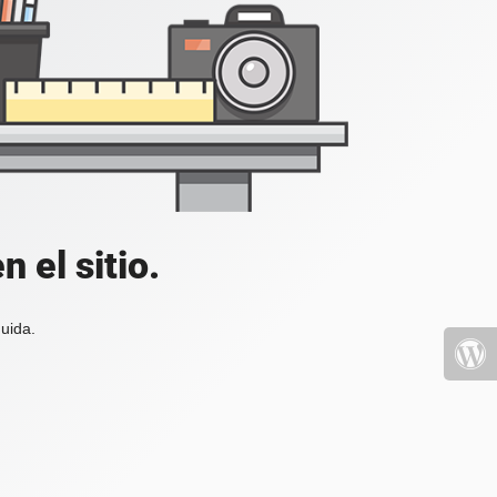
 el sitio.
uida.