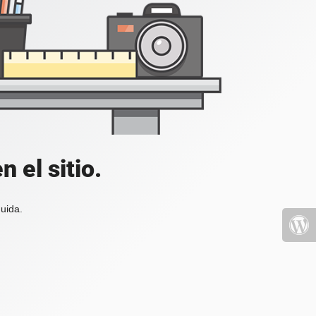
 el sitio.
uida.