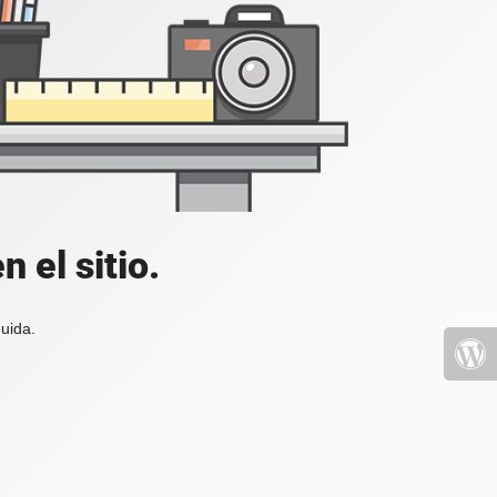
 el sitio.
uida.