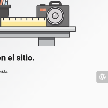
 el sitio.
uida.