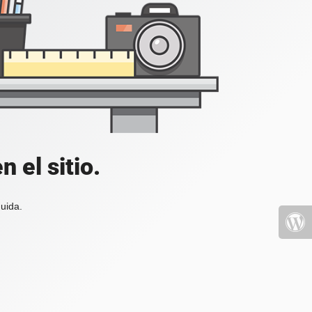
 el sitio.
uida.