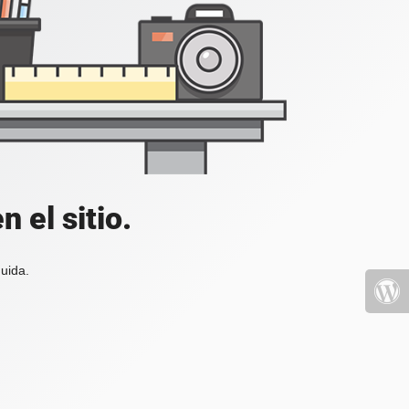
 el sitio.
uida.