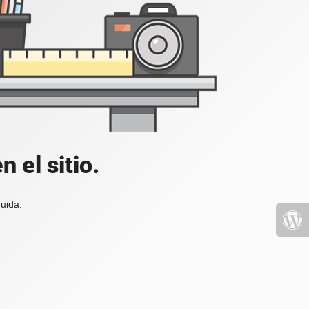
 el sitio.
uida.