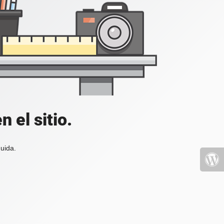
 el sitio.
uida.