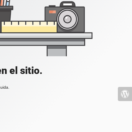
 el sitio.
uida.