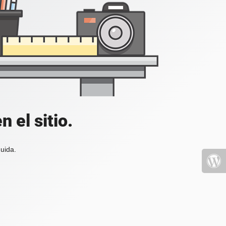
 el sitio.
uida.