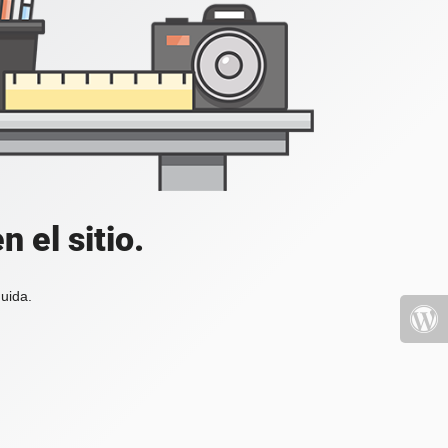
 el sitio.
uida.