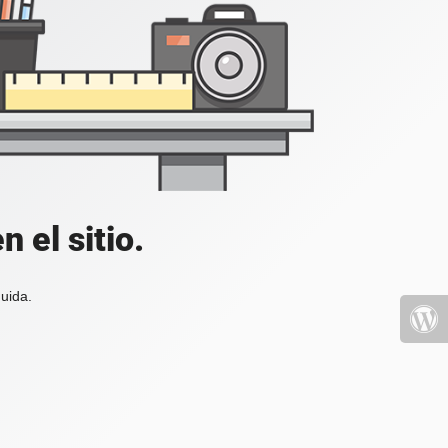
 el sitio.
uida.