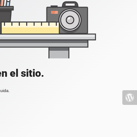
 el sitio.
uida.