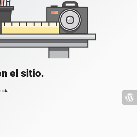
 el sitio.
uida.