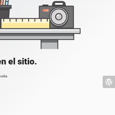
 el sitio.
uida.