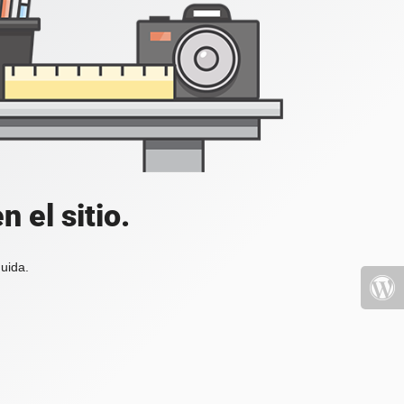
 el sitio.
uida.