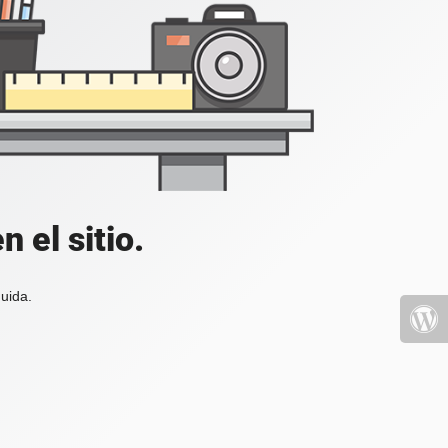
 el sitio.
uida.