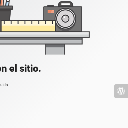
 el sitio.
uida.