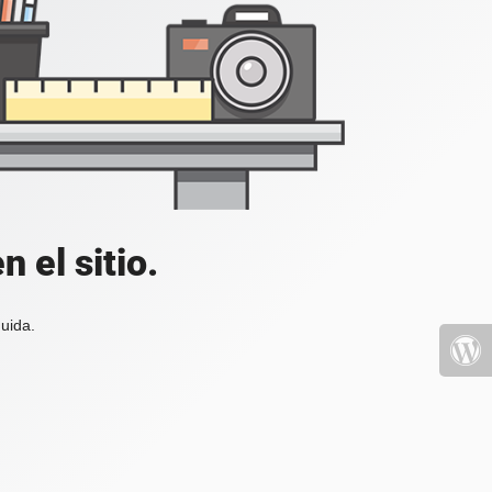
 el sitio.
uida.