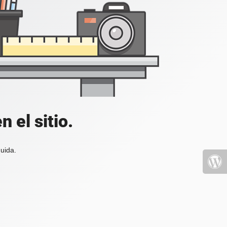
 el sitio.
uida.