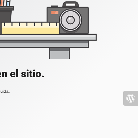
 el sitio.
uida.