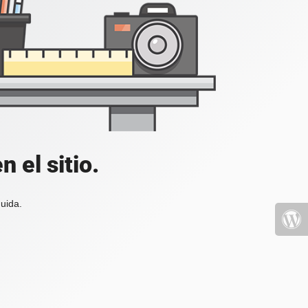
 el sitio.
uida.